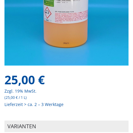
25,00
€
Zzgl. 19% MwSt.
(
25,00
€
/ 1 L)
Lieferzeit > ca. 2 – 3 Werktage
VARIANTEN