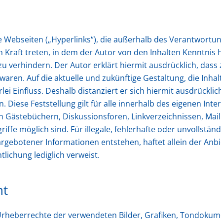
e Webseiten („Hyperlinks“), die außerhalb des Verantwortu
 in Kraft treten, in dem der Autor von den Inhalten Kenntni
zu verhindern. Der Autor erklärt hiermit ausdrücklich, dass
waren. Auf die aktuelle und zukünftige Gestaltung, die Inha
ei Einfluss. Deshalb distanziert er sich hiermit ausdrücklich
. Diese Feststellung gilt für alle innerhalb des eigenen In
 Gästebüchern, Diskussionsforen, Linkverzeichnissen, Mail
iffe möglich sind. Für illegale, fehlerhafte oder unvollstän
gebotener Informationen entstehen, haftet allein der Anbie
tlichung lediglich verweist.
ht
ie Urheberrechte der verwendeten Bilder, Grafiken, Tondok