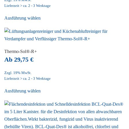
Zzgl. 19% MwSt.
Lieferzeit > ca. 2 - 3 Werktage
Dieses
Ausführung wählen
Produkt
weist
mehrere
Varianten
auf.
Thermo-Sol®-R+
Die
Ab
29,75
€
Optionen
können
Zzgl. 19% MwSt.
Lieferzeit > ca. 2 - 3 Werktage
auf
Dieses
der
Ausführung wählen
Produkt
Produktseite
weist
gewählt
mehrere
werden
Varianten
auf.