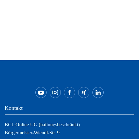
auf.
Die
Optionen
können
auf
der
Produktseite
gewählt
werden
Kontakt
BCL Online UG (haftungsbeschränkt)
Bürgermeister-Wiendl-Str. 9