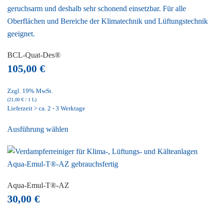
Die
Optionen
können
auf
der
BCL-Quat-Des®
Produktseite
105,00
€
gewählt
werden
Zzgl. 19% MwSt.
(
21,00
€
/ 1 L)
Lieferzeit > ca. 2 - 3 Werktage
Dieses
Ausführung wählen
Produkt
weist
mehrere
Varianten
auf.
Aqua-Emul-T®-AZ
Die
30,00
€
Optionen