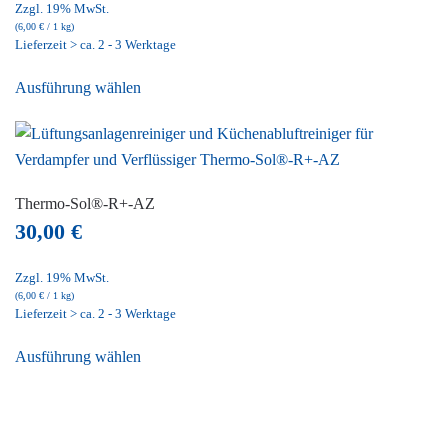
können
Zzgl. 19% MwSt.
(
6,00
€
/ 1 kg)
auf
Lieferzeit > ca. 2 - 3 Werktage
der
Dieses
Produktseite
Ausführung wählen
Produkt
gewählt
weist
werden
mehrere
Varianten
auf.
Thermo-Sol®-R+-AZ
Die
30,00
€
Optionen
können
Zzgl. 19% MwSt.
(
6,00
€
/ 1 kg)
auf
Lieferzeit > ca. 2 - 3 Werktage
der
Dieses
Produktseite
Ausführung wählen
Produkt
gewählt
weist
werden
mehrere
Varianten