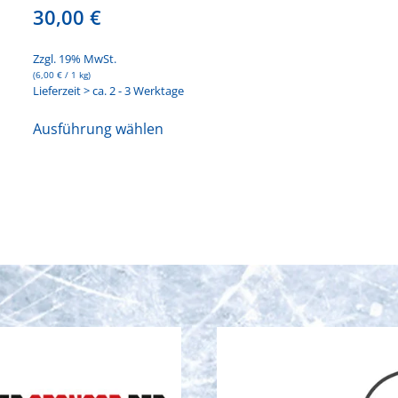
30,00
€
Zzgl. 19% MwSt.
(
6,00
€
/ 1 kg)
Lieferzeit > ca. 2 - 3 Werktage
Dieses
Ausführung wählen
Produkt
weist
mehrere
Varianten
auf.
Die
Optionen
können
auf
der
Produktseite
gewählt