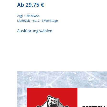
Ab
29,75
€
Zzgl. 19% MwSt.
Lieferzeit > ca. 2 - 3 Werktage
Dieses
Ausführung wählen
Produkt
weist
mehrere
Varianten
auf.
Die
Optionen
können
auf
der
Produktseite
gewählt
werden