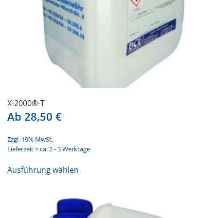
gewählt
werden
X-2000®-T
Ab
28,50
€
Zzgl. 19% MwSt.
Lieferzeit > ca. 2 - 3 Werktage
Dieses
Ausführung wählen
Produkt
weist
mehrere
Varianten