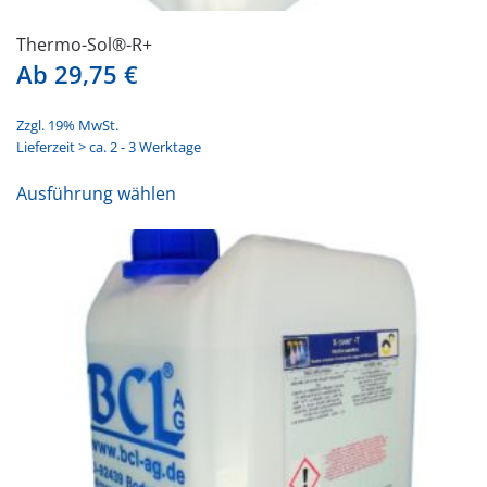
Thermo-Sol®-R+
Ab
29,75
€
Zzgl. 19% MwSt.
Lieferzeit > ca. 2 - 3 Werktage
Dieses
Ausführung wählen
Produkt
weist
mehrere
Varianten
auf.
Die
Optionen
können
auf
der
Produktseite