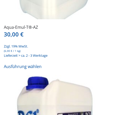
Aqua-Emul-T®-AZ
30,00
€
Zzgl. 19% MwSt.
(
6,00
€
/ 1 kg)
Lieferzeit > ca. 2 - 3 Werktage
Dieses
Ausführung wählen
Produkt
weist
mehrere
Varianten
auf.
Die
Optionen
können