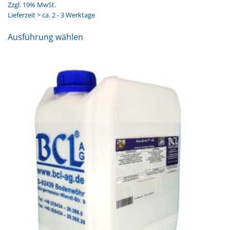
Zzgl. 19% MwSt.
Lieferzeit > ca. 2 - 3 Werktage
Dieses
Ausführung wählen
Produkt
weist
mehrere
Varianten
auf.
Die
Optionen
können
auf
der
Produktseite
gewählt
werden