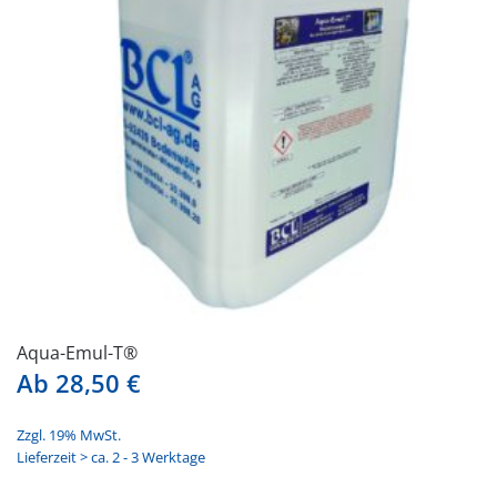
Aqua-Emul-T®
Ab
28,50
€
Zzgl. 19% MwSt.
Lieferzeit > ca. 2 - 3 Werktage
Dieses