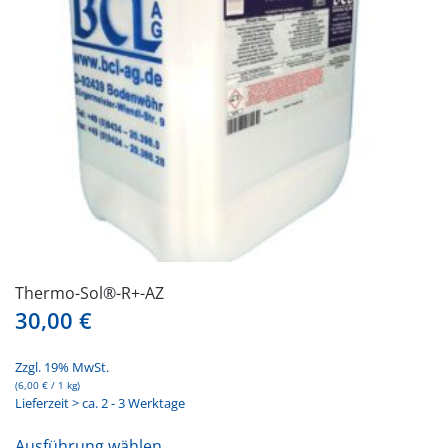
auf
der
Produktseite
gewählt
werden
Thermo-Sol®-R+-AZ
30,00
€
Zzgl. 19% MwSt.
(
6,00
€
/ 1 kg)
Lieferzeit > ca. 2 - 3 Werktage
Dieses
Ausführung wählen