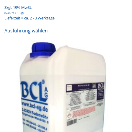
Zzgl. 19% MwSt.
(
6,00
€
/ 1 kg)
Lieferzeit > ca. 2 - 3 Werktage
Dieses
Ausführung wählen
Produkt
weist
mehrere
Varianten
auf.
Die
Optionen
können
auf
der
Produktseite
gewählt
werden