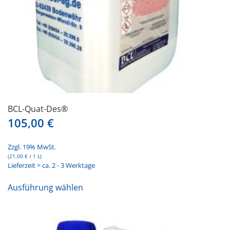
gewählt
werden
BCL-Quat-Des®
105,00
€
Zzgl. 19% MwSt.
(
21,00
€
/ 1 L)
Lieferzeit > ca. 2 - 3 Werktage
Dieses
Ausführung wählen
Produkt
weist
mehrere