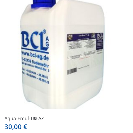
Varianten
auf.
Die
Optionen
können
auf
der
Produktseite
gewählt
werden
Aqua-Emul-T®-AZ
30,00
€