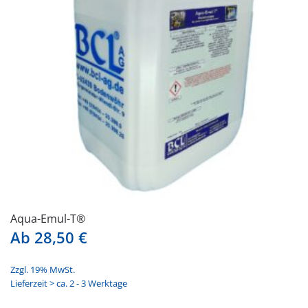
Aqua-Emul-T®
Ab
28,50
€
Zzgl. 19% MwSt.
Lieferzeit > ca. 2 - 3 Werktage
Dieses