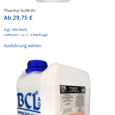
Thermo-Sol®-R+
Ab
29,75
€
Zzgl. 19% MwSt.
Lieferzeit > ca. 2 - 3 Werktage
Dieses
Ausführung wählen
Produkt
weist
mehrere
Varianten
auf.
Die
Optionen
können
auf
der
Produktseite