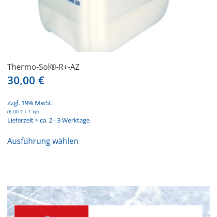
Thermo-Sol®-R+-AZ
30,00
€
Zzgl. 19% MwSt.
(
6,00
€
/ 1 kg)
Lieferzeit > ca. 2 - 3 Werktage
Dieses
Ausführung wählen
Produkt
weist
mehrere
Varianten
auf.
Die