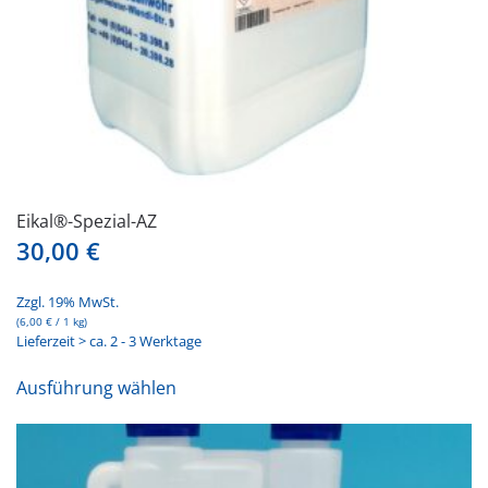
gewählt
werden
Eikal®-Spezial-AZ
30,00
€
Zzgl. 19% MwSt.
(
6,00
€
/ 1 kg)
Lieferzeit > ca. 2 - 3 Werktage
Dieses
Ausführung wählen
Produkt
weist
mehrere
Varianten