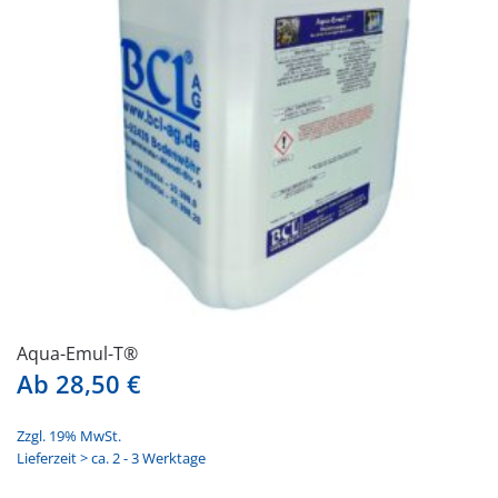
Aqua-Emul-T®
Ab
28,50
€
Zzgl. 19% MwSt.
Lieferzeit > ca. 2 - 3 Werktage
Dieses