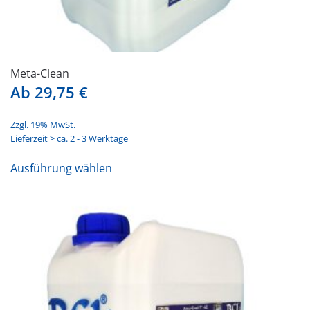
Meta-Clean
Ab
29,75
€
Zzgl. 19% MwSt.
Lieferzeit > ca. 2 - 3 Werktage
Dieses
Ausführung wählen
Produkt
weist
mehrere
Varianten
auf.
Die
Optionen
können