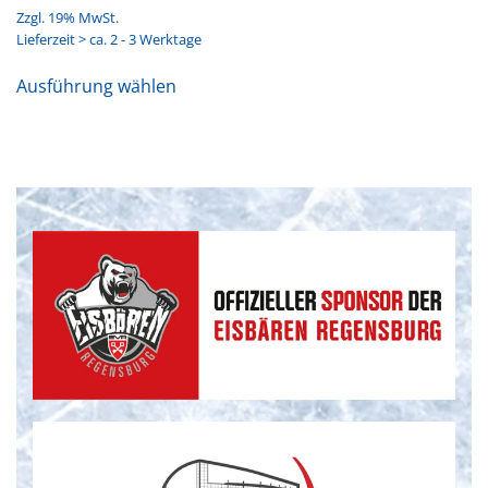
Zzgl. 19% MwSt.
Lieferzeit > ca. 2 - 3 Werktage
Dieses
Ausführung wählen
Produkt
weist
mehrere
Varianten
auf.
Die
Optionen
können
auf
der
Produktseite
gewählt
werden