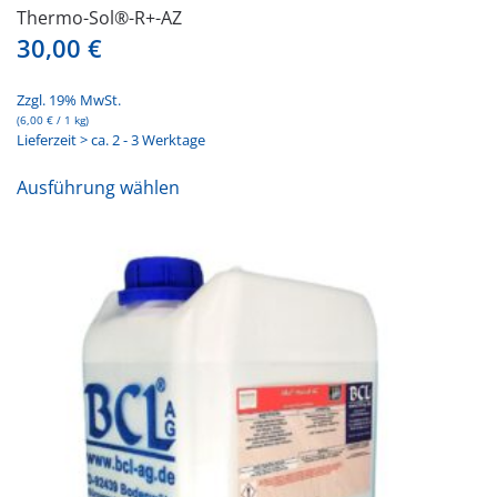
Thermo-Sol®-R+-AZ
30,00
€
Zzgl. 19% MwSt.
(
6,00
€
/ 1 kg)
Lieferzeit > ca. 2 - 3 Werktage
Dieses
Ausführung wählen
Produkt
weist
mehrere
Varianten
auf.
Die
Optionen
können
auf
der
Produktseite