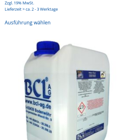
Zzgl. 19% MwSt.
Lieferzeit > ca. 2 - 3 Werktage
Dieses
Ausführung wählen
Produkt
weist
mehrere
Varianten
auf.
Die
Optionen
können
auf
der
Produktseite
gewählt
werden