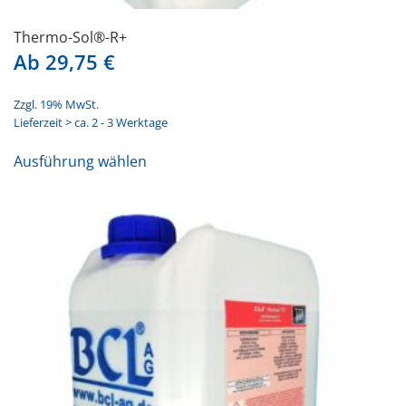
Thermo-Sol®-R+
Ab
29,75
€
Zzgl. 19% MwSt.
Lieferzeit > ca. 2 - 3 Werktage
Dieses
Ausführung wählen
Produkt
weist
mehrere
Varianten
auf.
Die
Optionen
können
auf
der
Produktseite