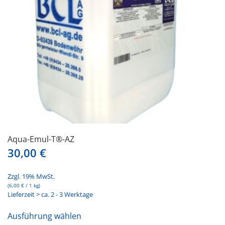
auf
der
Produktseite
gewählt
werden
Aqua-Emul-T®-AZ
30,00
€
Zzgl. 19% MwSt.
(
6,00
€
/ 1 kg)
Lieferzeit > ca. 2 - 3 Werktage
Dieses
Ausführung wählen
Produkt