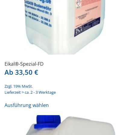
gewählt
werden
Eikal®-Spezial-FD
Ab
33,50
€
Zzgl. 19% MwSt.
Lieferzeit > ca. 2 - 3 Werktage
Dieses
Ausführung wählen
Produkt
weist
mehrere
Varianten