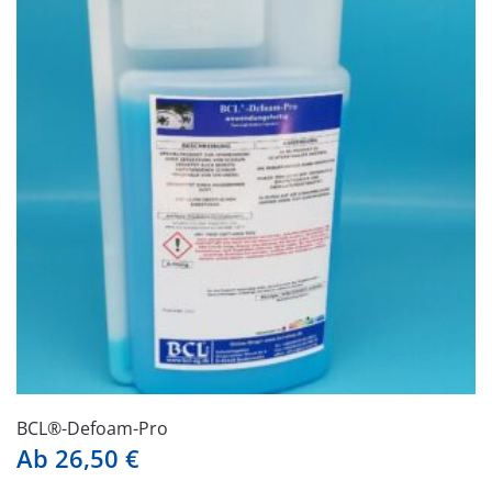
auf.
Die
Optionen
können
auf
der
Produktseite
gewählt
werden
BCL®-Defoam-Pro
Ab
26,50
€