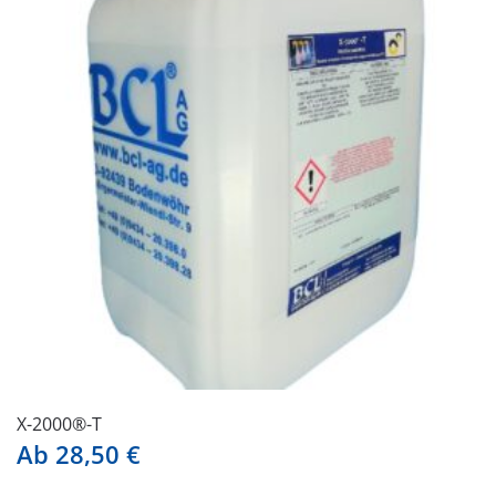
auf.
Die
Optionen
können
auf
der
Produktseite
gewählt
werden
X-2000®-T
Ab
28,50
€