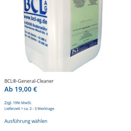
auf
der
Produktseite
gewählt
werden
BCL®-General-Cleaner
Ab
19,00
€
Zzgl. 19% MwSt.
Lieferzeit > ca. 2 - 3 Werktage
Dieses
Ausführung wählen
Produkt
weist