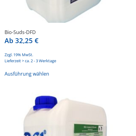
Bio-Suds-DFD
Ab
32,25
€
Zzgl. 19% MwSt.
Lieferzeit > ca. 2 - 3 Werktage
Dieses
Ausführung wählen
Produkt
weist
mehrere
Varianten
auf.
Die
Optionen
können