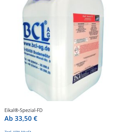
auf.
Die
Optionen
können
auf
der
Produktseite
gewählt
werden
Eikal®-Spezial-FD
Ab
33,50
€