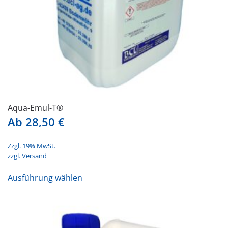
gewählt
werden
Aqua-Emul-T®
Ab
28,50
€
Zzgl. 19% MwSt.
zzgl.
Versand
Dieses
Ausführung wählen
Produkt
weist
mehrere
Varianten