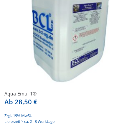
Aqua-Emul-T®
Ab
28,50
€
Zzgl. 19% MwSt.
Lieferzeit > ca. 2 - 3 Werktage
Dieses