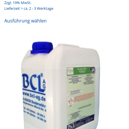
Zzgl. 19% MwSt.
Lieferzeit > ca. 2 - 3 Werktage
Dieses
Ausführung wählen
Produkt
weist
mehrere
Varianten
auf.
Die
Optionen
können
auf
der
Produktseite
gewählt
werden