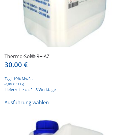
werden
Thermo-Sol®-R+-AZ
30,00
€
Zzgl. 19% MwSt.
(
6,00
€
/ 1 kg)
Lieferzeit > ca. 2 - 3 Werktage
Dieses
Ausführung wählen
Produkt
weist
mehrere
Varianten