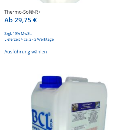
Thermo-Sol®-R+
Ab
29,75
€
Zzgl. 19% MwSt.
Lieferzeit > ca. 2 - 3 Werktage
Dieses
Ausführung wählen
Produkt
weist
mehrere
Varianten
auf.
Die
Optionen
können
auf
der
Produktseite