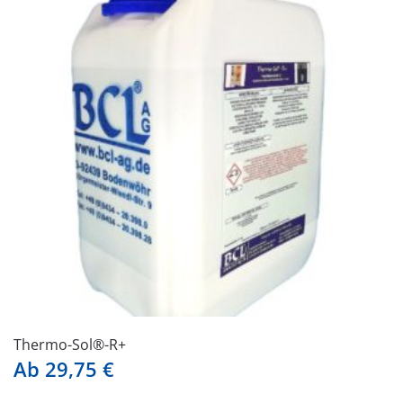
auf.
Die
Optionen
können
auf
der
Produktseite
gewählt
werden
Thermo-Sol®-R+
Ab
29,75
€