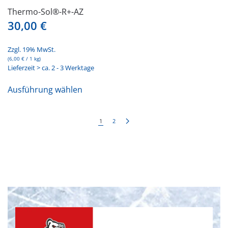
Thermo-Sol®-R+-AZ
30,00
€
Zzgl. 19% MwSt.
(
6,00
€
/ 1 kg)
Lieferzeit > ca. 2 - 3 Werktage
Dieses
Ausführung wählen
Produkt
weist
mehrere
1
2
Varianten
auf.
Die
Optionen
können
auf
der
Produktseite