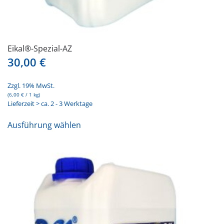
Eikal®-Spezial-AZ
30,00
€
Zzgl. 19% MwSt.
(
6,00
€
/ 1 kg)
Lieferzeit > ca. 2 - 3 Werktage
Dieses
Ausführung wählen
Produkt
weist
mehrere
Varianten
auf.
Die
Optionen
können