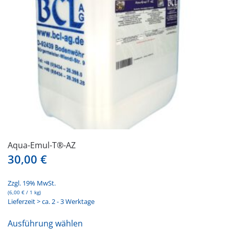
auf
der
Produktseite
gewählt
werden
Aqua-Emul-T®-AZ
30,00
€
Zzgl. 19% MwSt.
(
6,00
€
/ 1 kg)
Lieferzeit > ca. 2 - 3 Werktage
Dieses
Ausführung wählen
Produkt