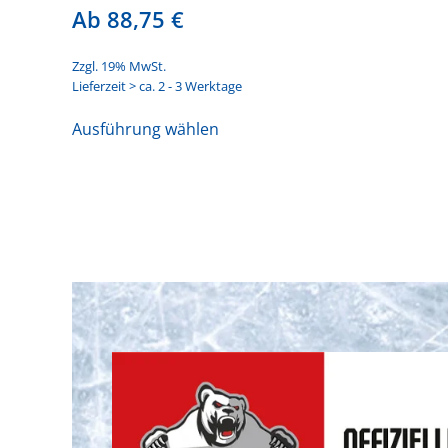
Ab
88,75
€
Zzgl. 19% MwSt.
Lieferzeit > ca. 2 - 3 Werktage
Dieses
Ausführung wählen
Produkt
weist
mehrere
Varianten
auf.
Die
Optionen
können
auf
der
Produktseite
gewählt
werden