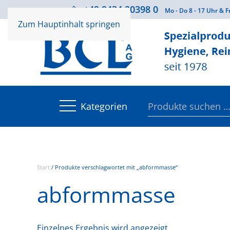
+49 9434 20398 0
Beratung
Mo - Do 8 - 17 Uhr & F
Zum Hauptinhalt springen
Suchen
Kategorien
nach:
Start
/ Produkte verschlagwortet mit „abformmasse“
abformmasse
Einzelnes Ergebnis wird angezeigt