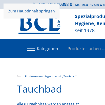
+49 9434 20398 0
Beratung
Mo - Do 8 - 17 Uhr & F
Zum Hauptinhalt springen
Suchen
Kategorien
nach:
Start
/ Produkte verschlagwortet mit „Tauchbad“
Tauchbad
Alle 8 Ergebnisse werden angezeigt