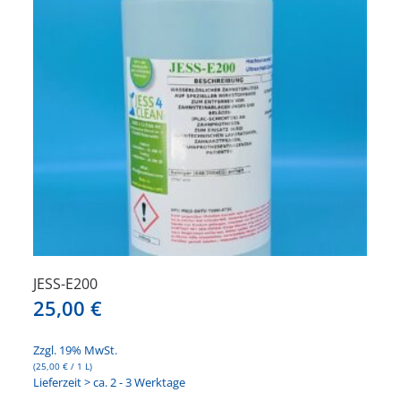
Optionen
können
auf
der
Produktseite
gewählt
werden
JESS-E200
25,00
€
Zzgl. 19% MwSt.
(
25,00
€
/ 1 L)
Lieferzeit > ca. 2 - 3 Werktage