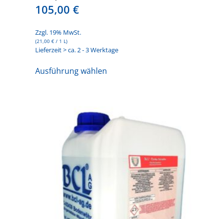
105,00
€
Zzgl. 19% MwSt.
(
21,00
€
/ 1 L)
Lieferzeit > ca. 2 - 3 Werktage
Dieses
Ausführung wählen
Produkt
weist
mehrere
Varianten
auf.
Die
Optionen
können
auf
der
Produktseite
gewählt