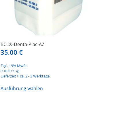
BCL®-Denta-Plac-AZ
35,00
€
Zzgl. 19% MwSt.
(
7,00
€
/ 1 kg)
Lieferzeit > ca. 2 - 3 Werktage
Dieses
Ausführung wählen
Produkt
weist
mehrere
Varianten
auf.
Die