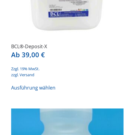
BCL®-Deposit-X
Ab
39,00
€
Zzgl. 19% MwSt.
zzgl.
Versand
Dieses
Ausführung wählen
Produkt
weist
mehrere
Varianten
auf.
Die