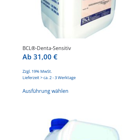
werden
BCL®-Denta-Sensitiv
Ab
31,00
€
Zzgl. 19% MwSt.
Lieferzeit > ca. 2 - 3 Werktage
Dieses
Ausführung wählen
Produkt
weist
mehrere
Varianten
auf.
Die