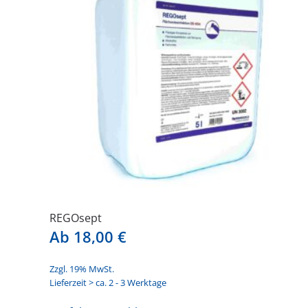
Optionen
können
auf
der
Produktseite
gewählt
werden
REGOsept
Ab
18,00
€
Zzgl. 19% MwSt.
Lieferzeit > ca. 2 - 3 Werktage
Dieses