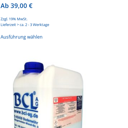
Ab
39,00
€
Zzgl. 19% MwSt.
Lieferzeit > ca. 2 - 3 Werktage
Dieses
Ausführung wählen
Produkt
weist
mehrere
Varianten
auf.
Die
Optionen
können
auf
der
Produktseite
gewählt
werden