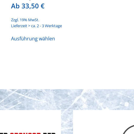
Ab
33,50
€
Zzgl. 19% MwSt.
Lieferzeit > ca. 2 - 3 Werktage
Dieses
Ausführung wählen
Produkt
weist
mehrere
Varianten
auf.
Die
Optionen
können
auf
der
Produktseite
gewählt
werden