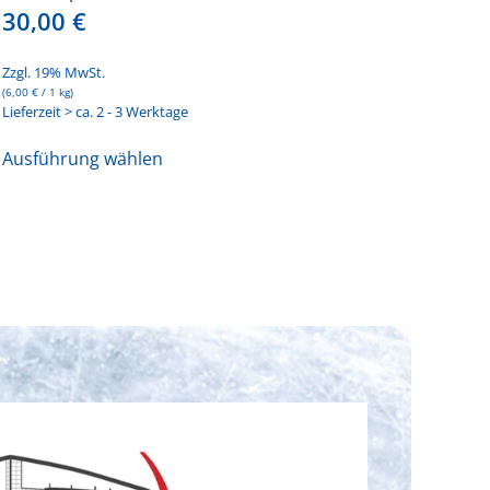
30,00
€
Zzgl. 19% MwSt.
(
6,00
€
/ 1 kg)
Lieferzeit > ca. 2 - 3 Werktage
Dieses
Ausführung wählen
Produkt
weist
mehrere
Varianten
auf.
Die
Optionen
können
auf
der
Produktseite
gewählt