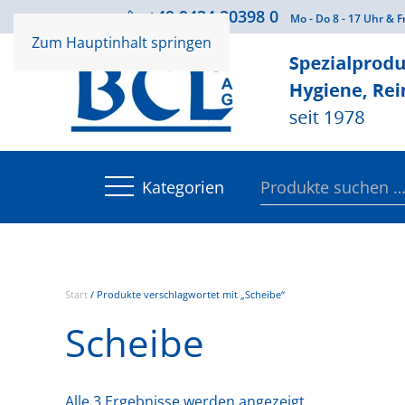
+49 9434 20398 0
Beratung
Mo - Do 8 - 17 Uhr & F
Zum Hauptinhalt springen
Suchen
Kategorien
nach:
Start
/ Produkte verschlagwortet mit „Scheibe“
Scheibe
Alle 3 Ergebnisse werden angezeigt