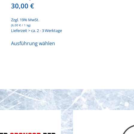
30,00
€
Zzgl. 19% MwSt.
(
6,00
€
/ 1 kg)
Lieferzeit > ca. 2 - 3 Werktage
Dieses
Ausführung wählen
Produkt
weist
mehrere
Varianten
auf.
Die
Optionen
können
auf
der
Produktseite
gewählt