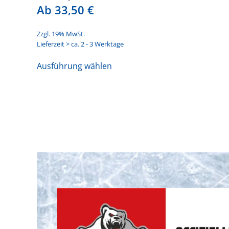
Ab
33,50
€
Zzgl. 19% MwSt.
Lieferzeit > ca. 2 - 3 Werktage
Dieses
Ausführung wählen
Produkt
weist
mehrere
Varianten
auf.
Die
Optionen
können
auf
der
Produktseite
gewählt
werden