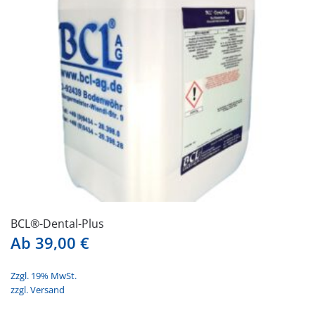
BCL®-Dental-Plus
Ab
39,00
€
Zzgl. 19% MwSt.
zzgl.
Versand
Dieses