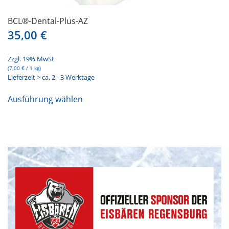
BCL®-Dental-Plus-AZ
35,00
€
Zzgl. 19% MwSt.
(
7,00
€
/ 1 kg)
Lieferzeit > ca. 2 - 3 Werktage
Dieses
Ausführung wählen
Produkt
weist
mehrere
Varianten
auf.
Die
Optionen
können
auf
der