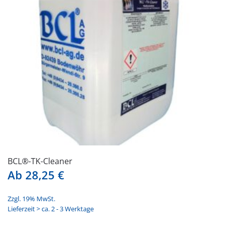
BCL®-TK-Cleaner
Ab
28,25
€
Zzgl. 19% MwSt.
Lieferzeit > ca. 2 - 3 Werktage
Dieses