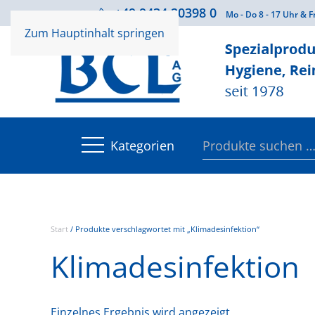
+49 9434 20398 0
Beratung
Mo - Do 8 - 17 Uhr & F
Zum Hauptinhalt springen
Suchen
Kategorien
nach:
Start
/ Produkte verschlagwortet mit „Klimadesinfektion“
Klimadesinfektion
Einzelnes Ergebnis wird angezeigt