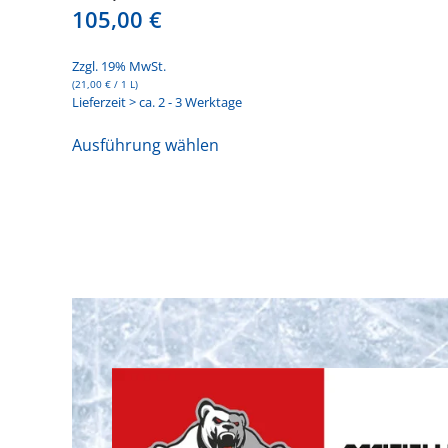
105,00
€
Zzgl. 19% MwSt.
(
21,00
€
/ 1 L)
Lieferzeit > ca. 2 - 3 Werktage
Dieses
Ausführung wählen
Produkt
weist
mehrere
Varianten
auf.
Die
Optionen
können
auf
der
Produktseite
gewählt