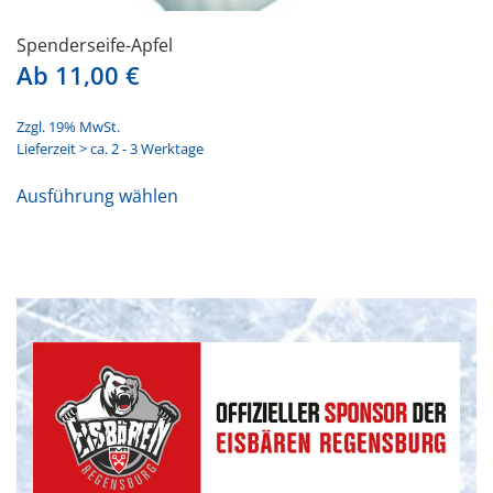
Spenderseife-Apfel
Ab
11,00
€
Zzgl. 19% MwSt.
Lieferzeit > ca. 2 - 3 Werktage
Dieses
Ausführung wählen
Produkt
weist
mehrere
Varianten
auf.
Die
Optionen
können
auf
der
Produktseite