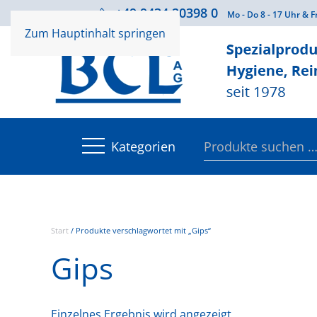
+49 9434 20398 0
Beratung
Mo - Do 8 - 17 Uhr & F
Zum Hauptinhalt springen
Suchen
Kategorien
nach:
Start
/ Produkte verschlagwortet mit „Gips“
Gips
Einzelnes Ergebnis wird angezeigt