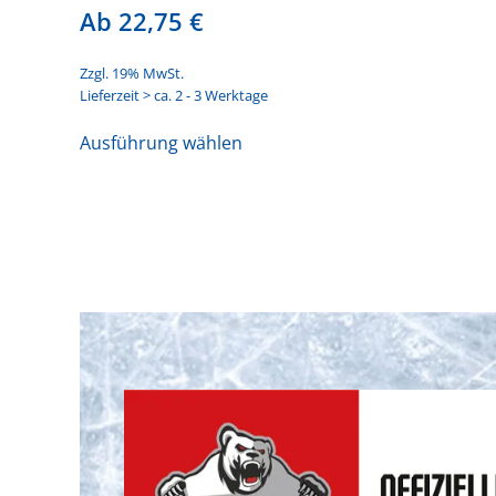
Ab
22,75
€
Zzgl. 19% MwSt.
Lieferzeit > ca. 2 - 3 Werktage
Dieses
Ausführung wählen
Produkt
weist
mehrere
Varianten
auf.
Die
Optionen
können
auf
der
Produktseite
gewählt
werden