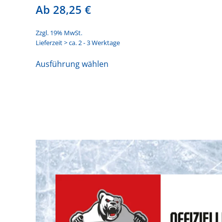
Ab
28,25
€
Zzgl. 19% MwSt.
Lieferzeit > ca. 2 - 3 Werktage
Dieses
Ausführung wählen
Produkt
weist
mehrere
Varianten
auf.
Die
Optionen
können
auf
der
Produktseite
gewählt
werden