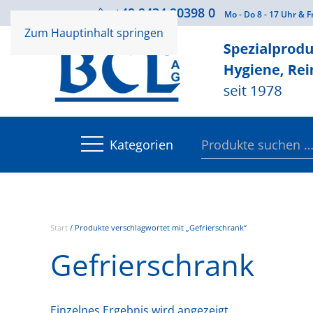
+49 9434 20398 0
Beratung
Mo - Do 8 - 17 Uhr & F
Zum Hauptinhalt springen
Suchen
Kategorien
nach:
Start
/ Produkte verschlagwortet mit „Gefrierschrank“
Gefrierschrank
Einzelnes Ergebnis wird angezeigt