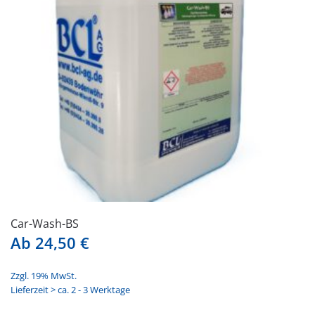
Car-Wash-BS
Ab
24,50
€
Zzgl. 19% MwSt.
Lieferzeit > ca. 2 - 3 Werktage
Dieses