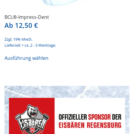
BCL®-Impress-Dent
Ab
12,50
€
Zzgl. 19% MwSt.
Lieferzeit > ca. 2 - 3 Werktage
Dieses
Ausführung wählen
Produkt
weist
mehrere
Varianten
auf.
Die
Optionen
können
auf
der