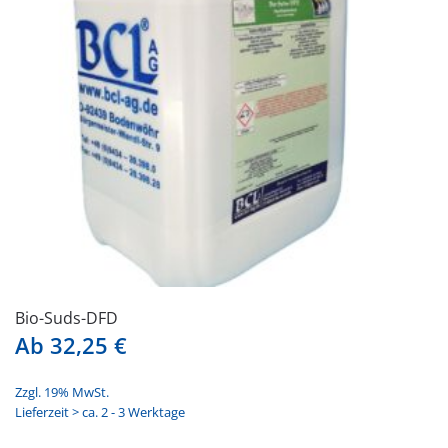
Bio-Suds-DFD
Ab
32,25
€
Zzgl. 19% MwSt.
Lieferzeit > ca. 2 - 3 Werktage
Dieses