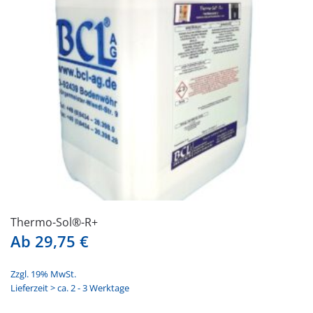
Thermo-Sol®-R+
Ab
29,75
€
Zzgl. 19% MwSt.
Lieferzeit > ca. 2 - 3 Werktage
Dieses